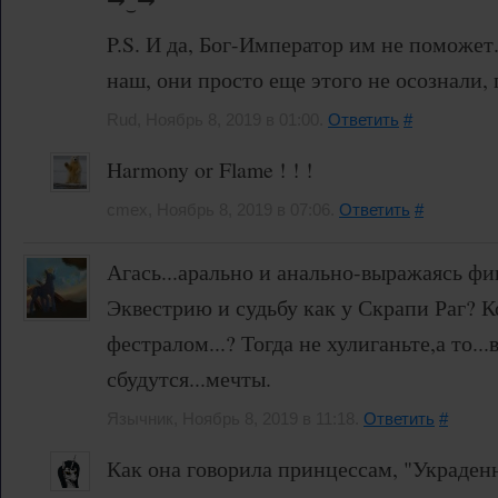
P.S. И да, Бог-Император им не поможет.
наш, они просто еще этого не осознали,
Rud, Ноябрь 8, 2019 в 01:00.
Ответить
#
Harmony or Flame ! ! !
cmex, Ноябрь 8, 2019 в 07:06.
Ответить
#
Агась...арально и анально-выражаясь фи
Эквестрию и судьбу как у Скрапи Раг? К
фестралом...? Тогда не хулиганьте,а то..
сбудутся...мечты.
Язычник, Ноябрь 8, 2019 в 11:18.
Ответить
#
Как она говорила принцессам, "Украден