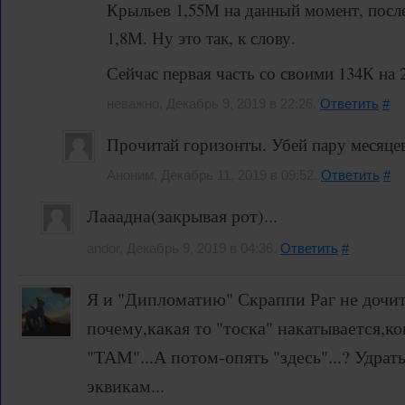
Крыльев 1,55М на данный момент, после
1,8М. Ну это так, к слову.
Сейчас первая часть со своими 134К на 
неважно, Декабрь 9, 2019 в 22:26.
Ответить
#
Прочитай горизонты. Убей пару месяце
Аноним, Декабрь 11, 2019 в 09:52.
Ответить
#
Лааадна(закрывая рот)...
andor, Декабрь 9, 2019 в 04:36.
Ответить
#
Я и "Дипломатию" Скраппи Раг не дочит
почему,какая то "тоска" накатывается,
"ТАМ"...А потом-опять "здесь"...? Удрать
эквикам...