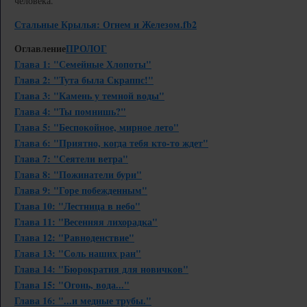
человека.
Стальные Крылья: Огнем и Железом.fb2
Оглавление
ПРОЛОГ
Глава 1: "Семейные Хлопоты"
Глава 2: "Тута была Скраппс!"
Глава 3: "Камень у темной воды"
Глава 4: "Ты помнишь?"
Глава 5: "Беспокойное, мирное лето"
Глава 6: "Приятно, когда тебя кто-то ждет"
Глава 7: "Сеятели ветра"
Глава 8: "Пожинатели бури"
Глава 9: "Горе побежденным"
Глава 10: "Лестница в небо"
Глава 11: "Весенняя лихорадка"
Глава 12: "Равноденствие"
Глава 13: "Соль наших ран"
Глава 14: "Бюрократия для новичков"
Глава 15: "Огонь, вода..."
Глава 16: "...и медные трубы."