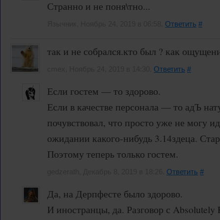
Странно и не поня\тно...
Язычник, Ноябрь 24, 2019 в 06:58.
Ответить
#
так и не собрался.кто был ? как ощущени
cmex, Ноябрь 24, 2019 в 14:30.
Ответить
#
Если гостем — то здорово.
Если в качестве персонала — то адЪ нат
почувствовал, что просто уже не могу ид
ожидании какого-нибудь 3.14здеца. Старо
Поэтому теперь только гостем.
gedzerath, Декабрь 8, 2019 в 18:26.
Ответить
#
Да, на Дерпфесте было здорово.
И иностранцы, да. Разговор с Absolutely 