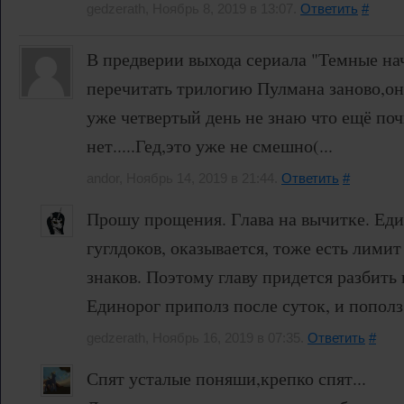
gedzerath, Ноябрь 8, 2019 в 13:07.
Ответить
#
В предверии выхода сериала "Темные на
перечитать трилогию Пулмана заново,она
уже четвертый день не знаю что ещё поч
нет.....Гед,это уже не смешно(...
andor, Ноябрь 14, 2019 в 21:44.
Ответить
#
Прошу прощения. Глава на вычитке. Еди
гуглдоков, оказывается, тоже есть лимит
знаков. Поэтому главу придется разбить 
Единорог приполз после суток, и пополз
gedzerath, Ноябрь 16, 2019 в 07:35.
Ответить
#
Спят усталые поняши,крепко спят...