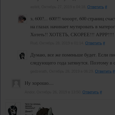
astirit, Октябрь 27, 2019 в 04:18.
Ответить
#
э, 600?... 600!!! чооорт, 600 страниц сча
на глазах начинает мутировать в матеро
Хотеть!! ХОТЕТЬ, СКОРЕЕ!!! АРРР!
Rud, Октябрь 28, 2019 в 01:14.
Ответить
#
Думаю, все же поменьше будет. Если пис
следующего года затянутся. Поэтому в 
gedzerath, Октябрь 28, 2019 в 06:29.
Ответить
#
Ну хорошо....
Andor, Октябрь 26, 2019 в 13:50.
Ответить
#