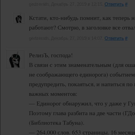
gedzerath, Декабрь 27, 2019 в 12:15.
Ответить
#
Кстати, кто-нибудь помнит, как теперь 
работают? Смотрю, в заголовке все отва
gedzerath, Декабрь 27, 2019 в 14:07.
Ответить
#
РелизЪ, господа!
В связи с этим знаменательным (для ош
не соображающего единорога) событием,
предупредить, покаяться, и напиться по
важных моментов:
— Единорог обнаружил, что у даже у Гуг
Поэтому глава разбита на две части (ГД
(Библиотека Табуна).
— 264.000 слов. 653 страницы. 16 месяц