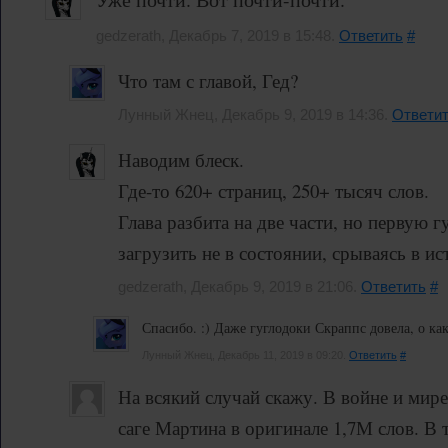
gedzerath, Декабрь 7, 2019 в 15:48.
Ответить
#
Что там с главой, Гед?
Лунный Жнец, Декабрь 9, 2019 в 14:36.
Ответи
Наводим блеск.
Где-то 620+ страниц, 250+ тысяч слов.
Глава разбита на две части, но первую г
загрузить не в состоянии, срываясь в ист
gedzerath, Декабрь 9, 2019 в 21:06.
Ответить
#
Спасибо. :) Даже гуглодоки Скраппс довела, о как.
Лунный Жнец, Декабрь 11, 2019 в 09:20.
Ответить
#
На всякий случай скажу. В войне и мире
саге Мартина в оригинале 1,7М слов. В 