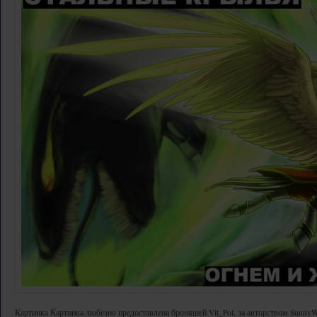
Картинка Картинка любезно предоставлена броняшей Vit_Pol, за авторством Sunny