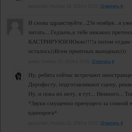
gedzerath, Ноябрь 18, 2019 в 20:25.
Ответить
#
И снова здравствуйте...23е ноября...я уж
читать....Гедзычь,к тебе никаких претен
КАСТРИРУЮЮЮюю!!!!а потом отдам С
осталось))Всем приятных выходных)))
andor, Ноябрь 22, 2019 в 19:16.
Ответить
#
Ну, ребята сейчас встречают иностранце
Дерпфесту, подготавливают сцену, рекви
Ну, и пока их нету, я тут... Немного... То
*Звуки смущенно прячущего за спиной 
единорога*
gedzerath, Ноябрь 22, 2019 в 19:22.
Ответить
#