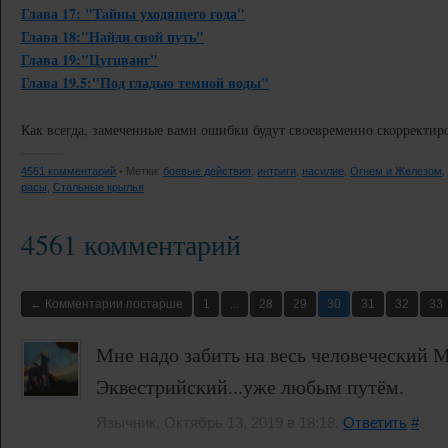
Глава 17: "Тайны уходящего года"
Глава 18:"Найди свой путь"
Глава 19:"Цугцванг"
Глава 19.5:"Под гладью темной воды"
Как всегда, замеченные вами ошибки будут своевременно скорректир
4561 комментарий
• Метки:
боевые действия
,
интриги
,
насилие
,
Огнем и Железом
,
расы
,
Стальные крылья
4561 комментарий
← Комментарии постарше
1
...
28
29
30
31
32
33
Мне надо забить на весь человеческий М
Эквестрийский...уже любым путём.
Язычник, Октябрь 13, 2019 в 18:18.
Ответить
#