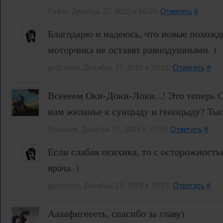
Pinkie, Декабрь 27, 2019 в 16:29.
Ответить
#
Благодарю и надеюсь, что новые похожд
моторчика не оставят равнодушными. )
gedzerath, Декабрь 27, 2019 в 20:18.
Ответить
#
Всеееем Оки-Доки-Локи...! Это теперь С
нам желанье к суицыду и геноцыду? Тыссс
Язычник, Декабрь 27, 2019 в 17:29.
Ответить
#
Если слабая психика, то с осторожность
врача. )
gedzerath, Декабрь 27, 2019 в 20:19.
Ответить
#
Аааафигеееть, спасибо за главу)