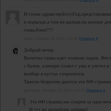
И снова здравствуйте))Гед,представляеш
в подъезде,а там на выходе,на кнопке до
глава,блин???
andor, Октябрь 25, 2019 в 14:41.
Ответить
#
Добрый вечер.
Вычитка главы идет полным ходом. Фес
с балки, аликорн сошел с ума и улетел в
вообще в кустах схоронился.
Тяжело безрогим даются эти 600 страниц
gedzerath, Октябрь 25, 2019 в 19:14.
Ответить
#
Эти 600 страниц мы сожрем за один веч
И тут же потребуем добавки!