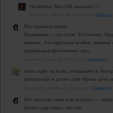
На фикбук. Мы в ПБ поможем :-)
Mordaneus, Декабрь 26, 2019 в 22:11.
Ответить
Постараемся завтра.
Крылышки — это пегас. Его пинать. Нед
пинают. Эли крыталые вообще ленивые 
единорожьи фонтанчики срут.
gedzerath, Декабрь 26, 2019 в 07:52.
Ответить
#
тихо сидит на ветке, оглядывается, быст
фонтанчику и делает своё чёрное дело, и 
DNYELLOW, Декабрь 27, 2019 в 07:43.
Ответить
#
Вот поэтому глава и не выходит — прихо
бегать туда-сюда с метлой.