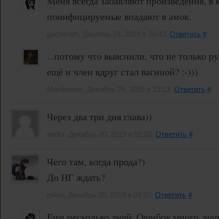
Меня всегда забавляют произведения, в 
понифицируемые впадают в амок.
gedzerath, Декабрь 24, 2019 в 20:43.
Ответить
#
...потому что выяснили, что не только р
ещё и член вдруг стал вагиной? :-)))
Mordaneus, Декабрь 26, 2019 в 22:13.
Ответить
#
Через два три дня глава))
andor, Декабрь 20, 2019 в 02:23.
Ответить
#
Чего там, когда прода?)
До НГ ждать?
p4ela, Декабрь 20, 2019 в 04:10.
Ответить
#
Еще несколько дней. Ошибок много, мо