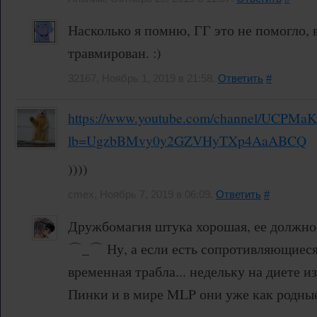
Насколько я помню, ГГ это не помогло, 
травмирован. :)
32167, Ноябрь 1, 2019 в 21:58.
Ответить
#
https://www.youtube.com/channel/UCPM
lb=UgzbBMvy0y2GZVHyTXp4AaABCQ
))))
cmex, Ноябрь 7, 2019 в 06:09.
Ответить
#
Дружбомагия штука хорошая, ее должно 
⌒_⌒ Ну, а если есть сопротивляющиеся,
временная трабла... недельку на диете и
Пинки и в мире MLP они уже как родные
⇁‿⇁