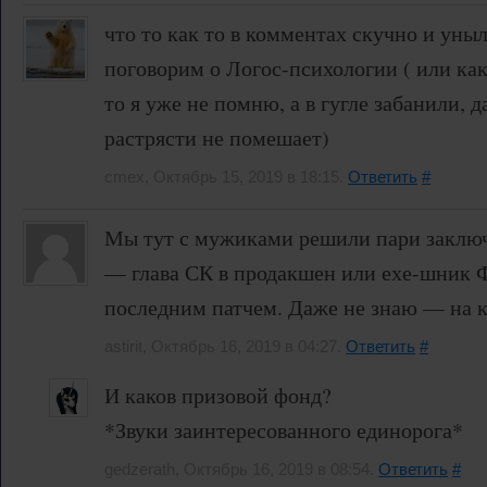
что то как то в комментах скучно и уныл
поговорим о Логос-психологии ( или как 
то я уже не помню, а в гугле забанили, 
растрясти не помешает)
cmex, Октябрь 15, 2019 в 18:15.
Ответить
#
Мы тут с мужиками решили пари заключ
— глава СК в продакшен или ехе-шник 
последним патчем. Даже не знаю — на к
astirit, Октябрь 16, 2019 в 04:27.
Ответить
#
И каков призовой фонд?
*Звуки заинтересованного единорога*
gedzerath, Октябрь 16, 2019 в 08:54.
Ответить
#