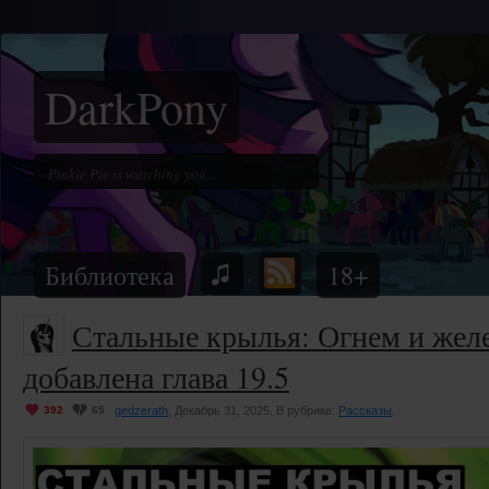
DarkPony
Библиотека
18+
Стальные крылья: Огнем и жел
добавлена глава 19.5
392
65
gedzerath
, Декабрь 31, 2025. В рубрике:
Рассказы
.