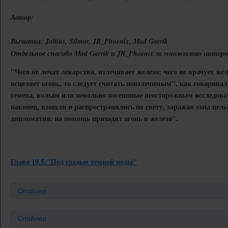
Автор:
Вычитка: Joltius, Silmor, JR_Phoenix, Mad Garrik
Отдельное спасибо Mad Garrik и JR_Phoenix за множество интере
"Чего не лечат лекарства, излечивает железо; чего не врачует желе
исцеляет огонь, то следует считать неизлечимым", как говарива
семена, вольно или невольно посеянные неосторожным исследова
наконец, взошли и распространились по свету, заражая умы целых
дипломатия, на помощь приходят огонь и железо".
Глава 19.5:"Под гладью темной воды"
Спойлер
Спойлер