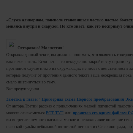
«Служа аликорнам, поневоле становишься частью частью божест
меняясь внутри и снаружи. Но кто знает, как это воспримут близ
Осторожно! Моллестия!
Открывая данный текст, вы должны понимать, что являетесь соверш
вам такое читать. Если нет — то немедленно закройте эту страничку, и
противном случае никто из окружающих не несет ответственности за
которые получит от прочтения данного текста ваша неокрепшая пока
смело низринуться во тьму.
Вас предупредили.
Заметка к главе: "Примерная схема Первого преобразования Экв
От автора.
Третий рассказ о приключениях мелкой пятнистой пакостн
прочитав его одним файлом fb
можете ознакомиться
ВОТ ТУТ
или
вы встретите немного насилия, мягкое и ненавязчивое описание секас
нелегкой судьбы небольшой пятнистой пегаски из Сталлионграда, п