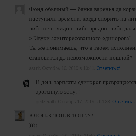
Фонд обычный — банка варенья да корзи
наступили времена, когда спорить на ли
либо не солидно, либо вредно, либо даж
>"Звуки заинтересованного единорога"
Ты же понимаешь, что в твоем исполнен
становится до невозможности пошлой?
astirit, Октябрь 16, 2019 в 10:41.
Ответить
#
В день зарплаты единорог превращаетс
эрогенную зону. )
gedzerath, Октябрь 17, 2019 в 04:33.
Ответить
#
КЛОП-КЛОП-КЛОП ???
))))
cmex, Октябрь 16, 2019 в 21:40.
Ответить
#