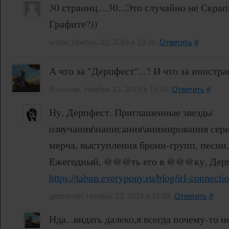
30 страниц....30...Это случайно не Скра
Графите?))
andor, Ноябрь 22, 2019 в 19:31.
Ответить
#
А что за "Дерпфест"...? И что за иностра
Язычник, Ноябрь 23, 2019 в 15:35.
Ответить
#
Ну, Дерпфест. Приглашенные звезды
озвучания\написания\анимирования сери
мерча, выступления брони-групп, песни
Ежегодный, @@@ть его в @@@ку, Дерп
https://tabun.everypony.ru/blog/irl-connect
gedzerath, Ноябрь 23, 2019 в 16:39.
Ответить
#
Нда...видать далеко,я всегда почему-то н