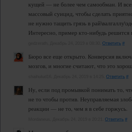
кущей — не более чем самообман. И все
массовый суицид, чтобы сделать приятно
не нужно тащить грязь в рай\валгаллу\эд
Интересно, пример кто-нибудь решится 
gedzerath, Декабрь 24, 2019 в 08:30.
Ответить
#
Бюро все еще открыто. Конверсия включ
мозгов, и многие считают, что это хорош
shaihulud16, Декабрь 24, 2019 в 14:25.
Ответить
#
Ну, если под промывкой понимать то, чт
не то чтобы против. Неуправляемая злоб
реакции — не то, чем я в себе горжусь.
Mordaneus, Декабрь 24, 2019 в 20:21.
Ответить
#