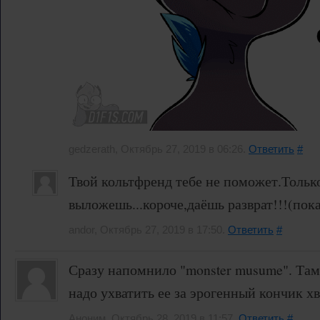
gedzerath, Октябрь 27, 2019 в 06:26.
Ответить
#
Твой кольтфренд тебе не поможет.Тольк
выложешь...короче,даёшь разврат!!!(пока
andor, Октябрь 27, 2019 в 17:50.
Ответить
#
Сразу напомнило "monster musume". Там
надо ухватить ее за эрогенный кончик хв
Аноним, Октябрь 28, 2019 в 11:57.
Ответить
#