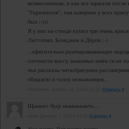
великолепным, и как все заржали после
"Горизонтов", там наверное у всех прис
был :-)))
Я у них на стенде купил три очень краси
Литтлпип, Блэкджек и Дёрпи :-)
...офигительно разочаровывающее ощущ
соотнести массу знакомых имён (и не то
чьи рассказы читал\рисунки рассматривал
общался) и толпу незнакомцев...
Mordaneus, Декабрь 15, 2019 в 11:53.
Ответить
#
Щаааасс буду ныыыыыыть....
andor, Декабрь 7, 2019 в 14:42.
Ответить
#
Уже почти. Вот почти-почти.