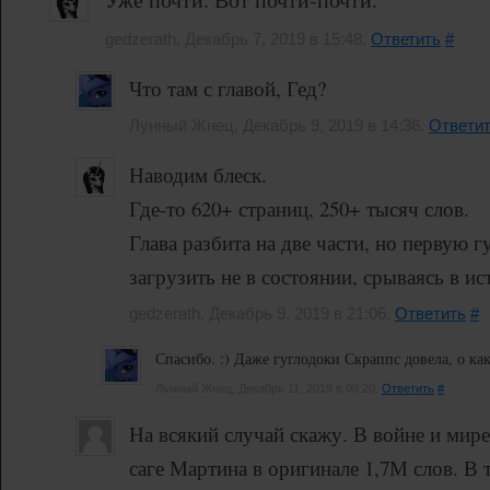
gedzerath, Декабрь 7, 2019 в 15:48.
Ответить
#
Что там с главой, Гед?
Лунный Жнец, Декабрь 9, 2019 в 14:36.
Ответи
Наводим блеск.
Где-то 620+ страниц, 250+ тысяч слов.
Глава разбита на две части, но первую г
загрузить не в состоянии, срываясь в ист
gedzerath, Декабрь 9, 2019 в 21:06.
Ответить
#
Спасибо. :) Даже гуглодоки Скраппс довела, о как.
Лунный Жнец, Декабрь 11, 2019 в 09:20.
Ответить
#
На всякий случай скажу. В войне и мире
саге Мартина в оригинале 1,7М слов. В 