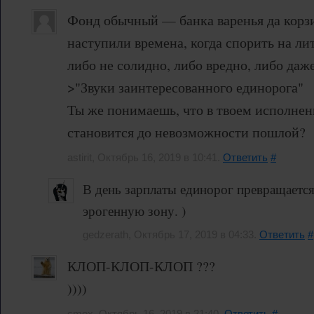
Фонд обычный — банка варенья да корзи
наступили времена, когда спорить на ли
либо не солидно, либо вредно, либо даж
>"Звуки заинтересованного единорога"
Ты же понимаешь, что в твоем исполнен
становится до невозможности пошлой?
astirit, Октябрь 16, 2019 в 10:41.
Ответить
#
В день зарплаты единорог превращаетс
эрогенную зону. )
gedzerath, Октябрь 17, 2019 в 04:33.
Ответить
#
КЛОП-КЛОП-КЛОП ???
))))
cmex, Октябрь 16, 2019 в 21:40.
Ответить
#