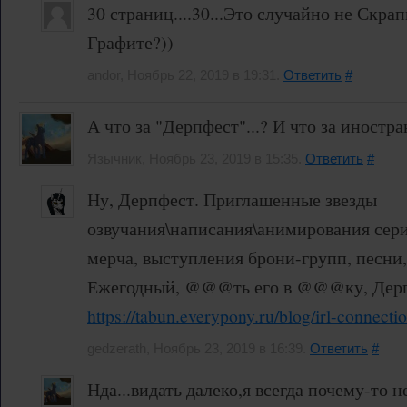
30 страниц....30...Это случайно не Скра
Графите?))
andor, Ноябрь 22, 2019 в 19:31.
Ответить
#
А что за "Дерпфест"...? И что за иностра
Язычник, Ноябрь 23, 2019 в 15:35.
Ответить
#
Ну, Дерпфест. Приглашенные звезды
озвучания\написания\анимирования сери
мерча, выступления брони-групп, песни
Ежегодный, @@@ть его в @@@ку, Дерп
https://tabun.everypony.ru/blog/irl-connect
gedzerath, Ноябрь 23, 2019 в 16:39.
Ответить
#
Нда...видать далеко,я всегда почему-то н