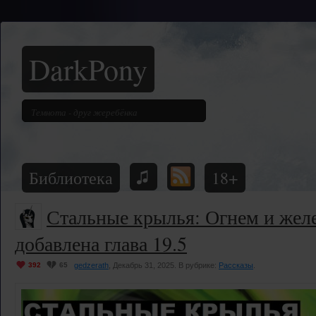
DarkPony
Библиотека
18+
Стальные крылья: Огнем и жел
добавлена глава 19.5
392
65
gedzerath
, Декабрь 31, 2025. В рубрике:
Рассказы
.