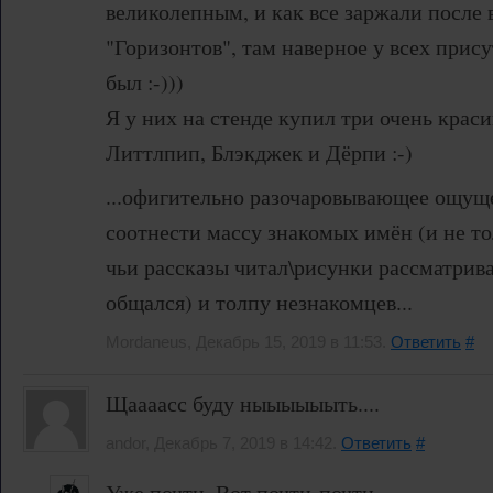
великолепным, и как все заржали после
"Горизонтов", там наверное у всех прис
был :-)))
Я у них на стенде купил три очень краси
Литтлпип, Блэкджек и Дёрпи :-)
...офигительно разочаровывающее ощущ
соотнести массу знакомых имён (и не то
чьи рассказы читал\рисунки рассматривал
общался) и толпу незнакомцев...
Mordaneus, Декабрь 15, 2019 в 11:53.
Ответить
#
Щаааасс буду ныыыыыыть....
andor, Декабрь 7, 2019 в 14:42.
Ответить
#
Уже почти. Вот почти-почти.