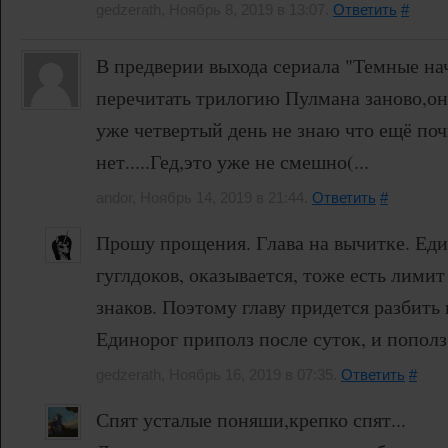
gedzerath, Ноябрь 8, 2019 в 13:07.
Ответить
#
В предверии выхода сериала "Темные на
перечитать трилогию Пулмана заново,она
уже четвертый день не знаю что ещё поч
нет.....Гед,это уже не смешно(...
andor, Ноябрь 14, 2019 в 21:44.
Ответить
#
Прошу прощения. Глава на вычитке. Еди
гуглдоков, оказывается, тоже есть лимит
знаков. Поэтому главу придется разбить 
Единорог приполз после суток, и пополз
gedzerath, Ноябрь 16, 2019 в 07:35.
Ответить
#
Спят усталые поняши,крепко спят...