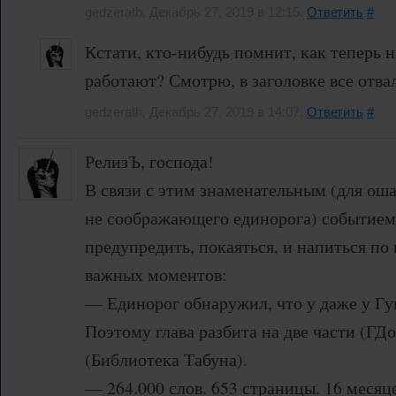
gedzerath, Декабрь 27, 2019 в 12:15.
Ответить
#
Кстати, кто-нибудь помнит, как теперь 
работают? Смотрю, в заголовке все отва
gedzerath, Декабрь 27, 2019 в 14:07.
Ответить
#
РелизЪ, господа!
В связи с этим знаменательным (для ош
не соображающего единорога) событием,
предупредить, покаяться, и напиться по
важных моментов:
— Единорог обнаружил, что у даже у Гуг
Поэтому глава разбита на две части (ГД
(Библиотека Табуна).
— 264.000 слов. 653 страницы. 16 месяц