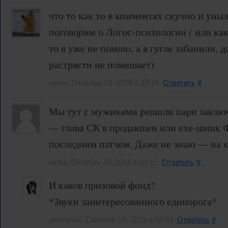
что то как то в комментах скучно и уныл
поговорим о Логос-психологии ( или как 
то я уже не помню, а в гугле забанили, 
растрясти не помешает)
cmex, Октябрь 15, 2019 в 18:15.
Ответить
#
Мы тут с мужиками решили пари заключ
— глава СК в продакшен или ехе-шник 
последним патчем. Даже не знаю — на к
astirit, Октябрь 16, 2019 в 04:27.
Ответить
#
И каков призовой фонд?
*Звуки заинтересованного единорога*
gedzerath, Октябрь 16, 2019 в 08:54.
Ответить
#