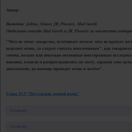
Автор:
Вычитка: Joltius, Silmor, JR_Phoenix, Mad Garrik
Отдельное спасибо Mad Garrik и JR_Phoenix за множество интере
"Чего не лечат лекарства, излечивает железо; чего не врачует желе
исцеляет огонь, то следует считать неизлечимым", как говарива
семена, вольно или невольно посеянные неосторожным исследова
наконец, взошли и распространились по свету, заражая умы целых
дипломатия, на помощь приходят огонь и железо".
Глава 19.5:"Под гладью темной воды"
Спойлер
Спойлер