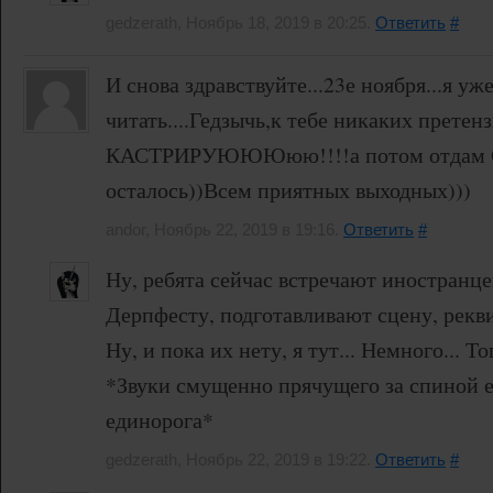
gedzerath, Ноябрь 18, 2019 в 20:25.
Ответить
#
И снова здравствуйте...23е ноября...я уж
читать....Гедзычь,к тебе никаких претен
КАСТРИРУЮЮЮюю!!!!а потом отдам С
осталось))Всем приятных выходных)))
andor, Ноябрь 22, 2019 в 19:16.
Ответить
#
Ну, ребята сейчас встречают иностранце
Дерпфесту, подготавливают сцену, рекви
Ну, и пока их нету, я тут... Немного... То
*Звуки смущенно прячущего за спиной 
единорога*
gedzerath, Ноябрь 22, 2019 в 19:22.
Ответить
#