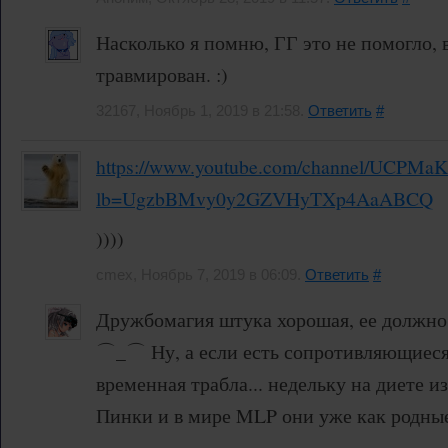
Насколько я помню, ГГ это не помогло, 
травмирован. :)
32167, Ноябрь 1, 2019 в 21:58.
Ответить
#
https://www.youtube.com/channel/UCPM
lb=UgzbBMvy0y2GZVHyTXp4AaABCQ
))))
cmex, Ноябрь 7, 2019 в 06:09.
Ответить
#
Дружбомагия штука хорошая, ее должно 
⌒_⌒ Ну, а если есть сопротивляющиеся,
временная трабла... недельку на диете и
Пинки и в мире MLP они уже как родные
⇁‿⇁