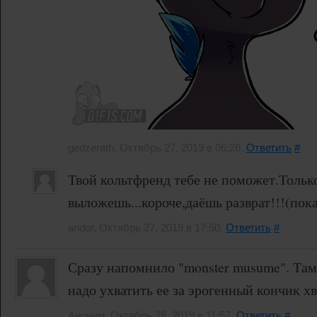
gedzerath, Октябрь 27, 2019 в 06:26.
Ответить
#
Твой кольтфренд тебе не поможет.Тольк
выложешь...короче,даёшь разврат!!!(пока
andor, Октябрь 27, 2019 в 17:50.
Ответить
#
Сразу напомнило "monster musume". Там
надо ухватить ее за эрогенный кончик хв
Аноним, Октябрь 28, 2019 в 11:57.
Ответить
#