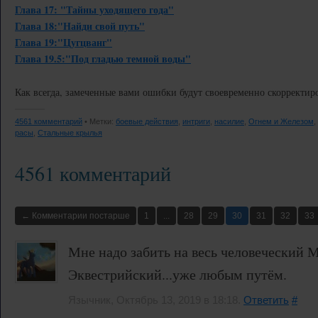
Глава 17: "Тайны уходящего года"
Глава 18:"Найди свой путь"
Глава 19:"Цугцванг"
Глава 19.5:"Под гладью темной воды"
Как всегда, замеченные вами ошибки будут своевременно скорректир
4561 комментарий
• Метки:
боевые действия
,
интриги
,
насилие
,
Огнем и Железом
,
расы
,
Стальные крылья
4561 комментарий
← Комментарии постарше
1
...
28
29
30
31
32
33
Мне надо забить на весь человеческий М
Эквестрийский...уже любым путём.
Язычник, Октябрь 13, 2019 в 18:18.
Ответить
#