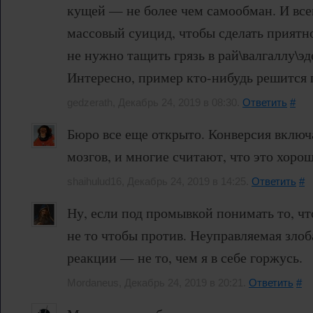
кущей — не более чем самообман. И все
массовый суицид, чтобы сделать приятно
не нужно тащить грязь в рай\валгаллу\эд
Интересно, пример кто-нибудь решится 
gedzerath, Декабрь 24, 2019 в 08:30.
Ответить
#
Бюро все еще открыто. Конверсия включ
мозгов, и многие считают, что это хорош
shaihulud16, Декабрь 24, 2019 в 14:25.
Ответить
#
Ну, если под промывкой понимать то, чт
не то чтобы против. Неуправляемая злоб
реакции — не то, чем я в себе горжусь.
Mordaneus, Декабрь 24, 2019 в 20:21.
Ответить
#