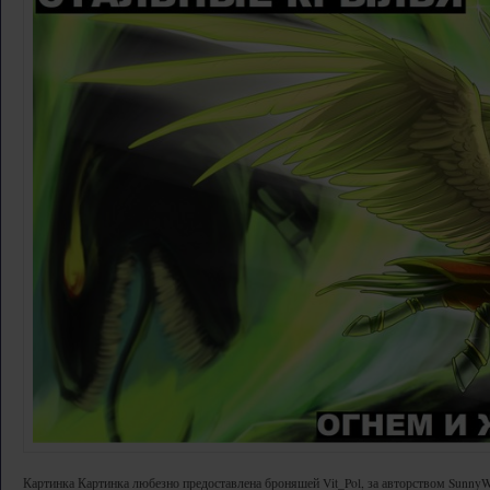
Картинка Картинка любезно предоставлена броняшей Vit_Pol, за авторством Sunny