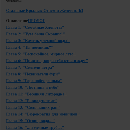
человека.
Стальные Крылья: Огнем и Железом.fb2
Оглавление
ПРОЛОГ
Глава 1: "Семейные Хлопоты"
Глава 2: "Тута была Скраппс!"
Глава 3: "Камень у темной воды"
Глава 4: "Ты помнишь?"
Глава 5: "Беспокойное, мирное лето"
Глава 6: "Приятно, когда тебя кто-то ждет"
Глава 7: "Сеятели ветра"
Глава 8: "Пожинатели бури"
Глава 9: "Горе побежденным"
Глава 10: "Лестница в небо"
Глава 11: "Весенняя лихорадка"
Глава 12: "Равноденствие"
Глава 13: "Соль наших ран"
Глава 14: "Бюрократия для новичков"
Глава 15: "Огонь, вода..."
Глава 16: "...и медные трубы."