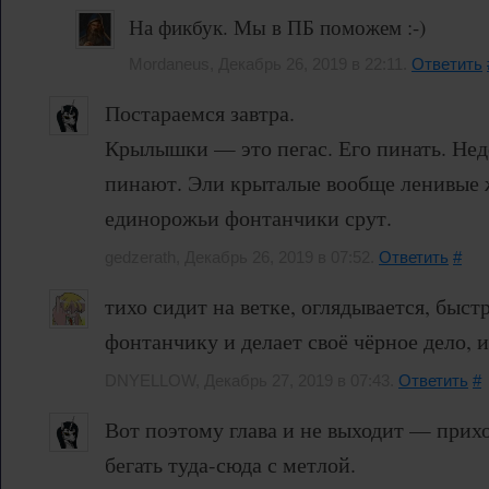
На фикбук. Мы в ПБ поможем :-)
Mordaneus, Декабрь 26, 2019 в 22:11.
Ответить
Постараемся завтра.
Крылышки — это пегас. Его пинать. Нед
пинают. Эли крыталые вообще ленивые 
единорожьи фонтанчики срут.
gedzerath, Декабрь 26, 2019 в 07:52.
Ответить
#
тихо сидит на ветке, оглядывается, быст
фонтанчику и делает своё чёрное дело, и 
DNYELLOW, Декабрь 27, 2019 в 07:43.
Ответить
#
Вот поэтому глава и не выходит — прихо
бегать туда-сюда с метлой.