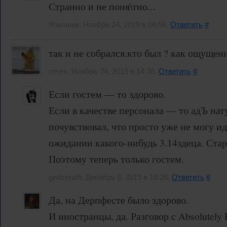
Странно и не поня\тно...
Язычник, Ноябрь 24, 2019 в 06:58.
Ответить
#
так и не собрался.кто был ? как ощущени
cmex, Ноябрь 24, 2019 в 14:30.
Ответить
#
Если гостем — то здорово.
Если в качестве персонала — то адЪ нат
почувствовал, что просто уже не могу ид
ожидании какого-нибудь 3.14здеца. Старо
Поэтому теперь только гостем.
gedzerath, Декабрь 8, 2019 в 18:26.
Ответить
#
Да, на Дерпфесте было здорово.
И иностранцы, да. Разговор с Absolutely 