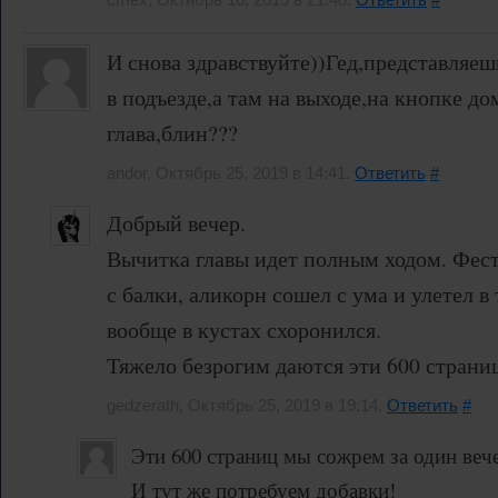
И снова здравствуйте))Гед,представляеш
в подъезде,а там на выходе,на кнопке до
глава,блин???
andor, Октябрь 25, 2019 в 14:41.
Ответить
#
Добрый вечер.
Вычитка главы идет полным ходом. Фес
с балки, аликорн сошел с ума и улетел в
вообще в кустах схоронился.
Тяжело безрогим даются эти 600 страниц
gedzerath, Октябрь 25, 2019 в 19:14.
Ответить
#
Эти 600 страниц мы сожрем за один веч
И тут же потребуем добавки!