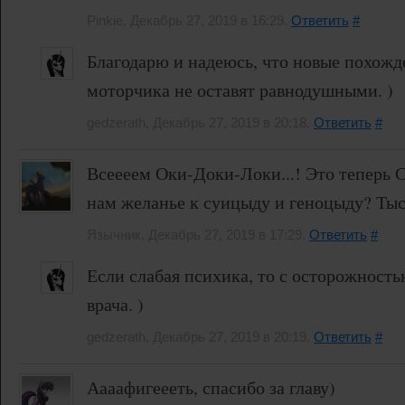
Pinkie, Декабрь 27, 2019 в 16:29.
Ответить
#
Благодарю и надеюсь, что новые похожд
моторчика не оставят равнодушными. )
gedzerath, Декабрь 27, 2019 в 20:18.
Ответить
#
Всеееем Оки-Доки-Локи...! Это теперь С
нам желанье к суицыду и геноцыду? Тыссс
Язычник, Декабрь 27, 2019 в 17:29.
Ответить
#
Если слабая психика, то с осторожность
врача. )
gedzerath, Декабрь 27, 2019 в 20:19.
Ответить
#
Аааафигеееть, спасибо за главу)