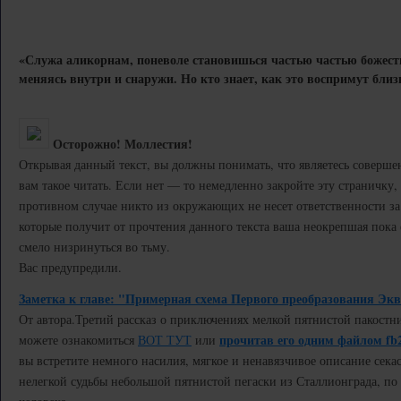
«Служа аликорнам, поневоле становишься частью частью божест
меняясь внутри и снаружи. Но кто знает, как это воспримут близ
Осторожно! Моллестия!
Открывая данный текст, вы должны понимать, что являетесь соверш
вам такое читать. Если нет — то немедленно закройте эту страничку, и
противном случае никто из окружающих не несет ответственности за
которые получит от прочтения данного текста ваша неокрепшая пока
смело низринуться во тьму.
Вас предупредили.
Заметка к главе: "Примерная схема Первого преобразования Экв
От автора.
Третий рассказ о приключениях мелкой пятнистой пакостн
прочитав его одним файлом fb
можете ознакомиться
ВОТ ТУТ
или
вы встретите немного насилия, мягкое и ненавязчивое описание секас
нелегкой судьбы небольшой пятнистой пегаски из Сталлионграда, п