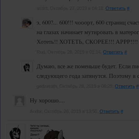
astirit, Октябрь 27, 2019 в 04:18.
Ответить
#
э, 600?... 600!!! чооорт, 600 страниц сча
на глазах начинает мутировать в матеро
Хотеть!! ХОТЕТЬ, СКОРЕЕ!!! АРРР!
Rud, Октябрь 28, 2019 в 01:14.
Ответить
#
Думаю, все же поменьше будет. Если пис
следующего года затянутся. Поэтому в 
gedzerath, Октябрь 28, 2019 в 06:29.
Ответить
#
Ну хорошо....
Andor, Октябрь 26, 2019 в 13:50.
Ответить
#