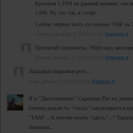
Крыльев 1,55М на данный момент, после
1,8М. Ну это так, к слову.
Сейчас первая часть со своими 134К на 
неважно, Декабрь 9, 2019 в 22:26.
Ответить
#
Прочитай горизонты. Убей пару месяце
Аноним, Декабрь 11, 2019 в 09:52.
Ответить
#
Лааадна(закрывая рот)...
andor, Декабрь 9, 2019 в 04:36.
Ответить
#
Я и "Дипломатию" Скраппи Раг не дочит
почему,какая то "тоска" накатывается,
"ТАМ"...А потом-опять "здесь"...? Удрать
эквикам...