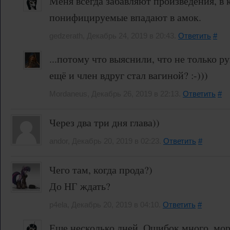
Меня всегда забавляют произведения, в 
понифицируемые впадают в амок.
gedzerath, Декабрь 24, 2019 в 20:43.
Ответить
#
...потому что выяснили, что не только р
ещё и член вдруг стал вагиной? :-)))
Mordaneus, Декабрь 26, 2019 в 22:13.
Ответить
#
Через два три дня глава))
andor, Декабрь 20, 2019 в 02:23.
Ответить
#
Чего там, когда прода?)
До НГ ждать?
p4ela, Декабрь 20, 2019 в 04:10.
Ответить
#
Еще несколько дней. Ошибок много, мо