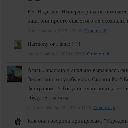
P.S. И да, Бог-Император им не поможет.
наш, они просто еще этого не осознали,
Rud, Ноябрь 8, 2019 в 01:00.
Ответить
#
Harmony or Flame ! ! !
cmex, Ноябрь 8, 2019 в 07:06.
Ответить
#
Агась...арально и анально-выражаясь фи
Эквестрию и судьбу как у Скрапи Раг? К
фестралом...? Тогда не хулиганьте,а то..
сбудутся...мечты.
Язычник, Ноябрь 8, 2019 в 11:18.
Ответить
#
Как она говорила принцессам, "Украден