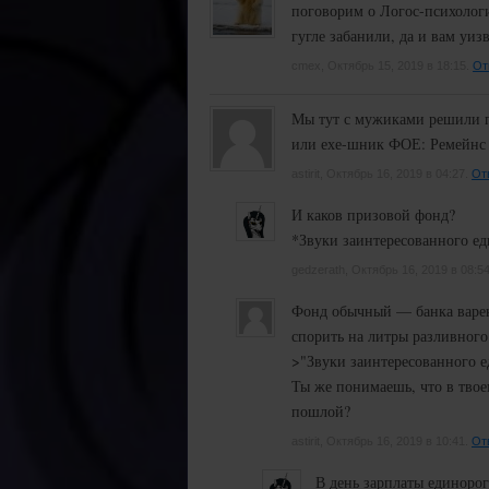
поговорим о Логос-психологии
гугле забанили, да и вам уи
cmex, Октябрь 15, 2019 в 18:15.
От
Мы тут с мужиками решили п
или ехе-шник ФОЕ: Ремейнс 
astirit, Октябрь 16, 2019 в 04:27.
От
И каков призовой фонд?
*Звуки заинтересованного е
gedzerath, Октябрь 16, 2019 в 08:5
Фонд обычный — банка варень
спорить на литры разливного
>"Звуки заинтересованного е
Ты же понимаешь, что в твое
пошлой?
astirit, Октябрь 16, 2019 в 10:41.
От
В день зарплаты единоро