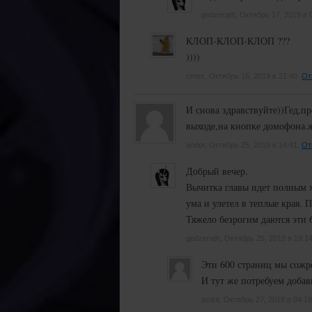
gedzerath, Октябрь 17, 2019 в 
КЛОП-КЛОП-КЛОП ???
))))
cmex, Октябрь 16, 2019 в 21:40.
От
И снова здравствуйте))Гед,пр
выходе,на кнопке домофона.же
andor, Октябрь 25, 2019 в 14:41.
От
Добрый вечер.
Вычитка главы идет полным х
ума и улетел в теплые края. 
Тяжело безрогим даются эти 
gedzerath, Октябрь 25, 2019 в 19:1
Эти 600 страниц мы сожре
И тут же потребуем добав
astirit, Октябрь 27, 2019 в 04:1