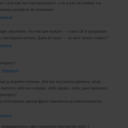
 ( или как оно там называется , а то я уже не помню, а в
звилины растрясти не помешает)
ветить
#
ари заключить: что быстрее выйдет — глава СК в продакшен
с последним патчем. Даже не знаю — на кого лучше ставить?
ветить
#
динорога*
4.
Ответить
#
я да корзина печенья. Для нас наступили времена, когда
 светлого либо не солидно, либо вредно, либо даже противно.
динорога"
м исполнении данная фраза становится до невозможности
ветить
#
г превращается в одну сплошную эрогенную зону. )