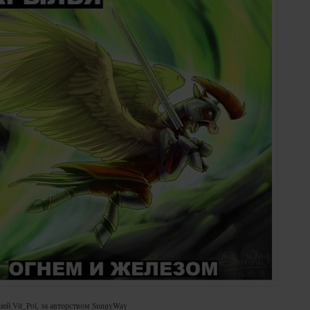
ей Vit_Pol, за авторством SunnyWay