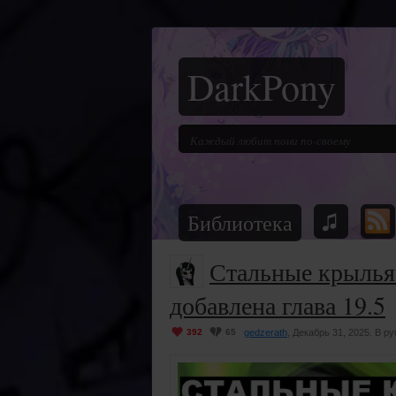
DarkPony
Библиотека
Стальные крылья
добавлена глава 19.5
392
65
gedzerath
, Декабрь 31, 2025. В р