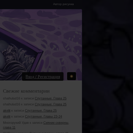
Автор рисунка
Вход / Регистрация
Свежие комментарии
shaihulud16 к записи
Спутанные. Глава 25
shaihulud16 к записи
Спутанные. Глава 25
akelit
к записи
Спутанные. Глава 25
akelit
к записи
Спутанные. Главы 23-24
Многорукий Удав к записи
Сияние скверны,
глава 11