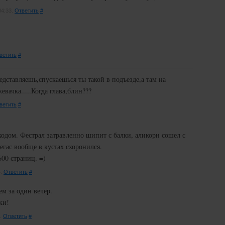
04:33.
Ответить
#
ветить
#
едставляешь,спускаешься ты такой в подъезде,а там на
вачка.....Когда глава,блин???
ветить
#
одом. Фестрал затравленно шипит с балки, аликорн сошел с
Пегас вообще в кустах схоронился.
600 страниц. =)
4.
Ответить
#
м за один вечер.
ки!
8.
Ответить
#