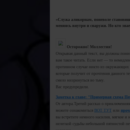
«Служа аликорнам, поневоле становиш
меняясь внутри и снаружи. Но кто знае
Осторожно! Моллестия!
Открывая данный текст, вы должны поним
вам такое читать. Если нет — то немедлен
противном случае никто из окружающих н
которые получит от прочтения данного т
смело низринуться во тьму.
Вас предупредили.
Заметка к главе: "Примерная схема Пе
От автора.
Третий рассказ о приключения
проч
можете ознакомиться
ВОТ ТУТ
или
вы встретите немного насилия, мягкое и 
нелегкой судьбы небольшой пятнистой п