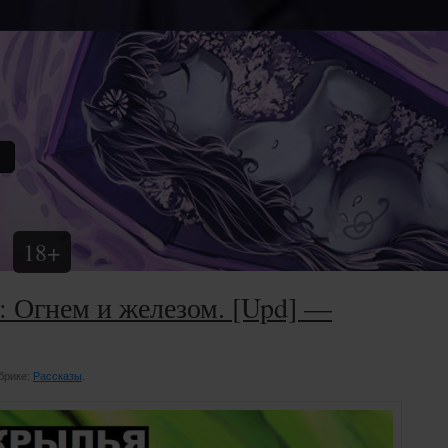
18+
: Огнем и железом. [Upd] —
убрике:
Рассказы
.