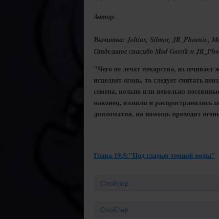
Автор:
Вычитка: Joltius, Silmor, JR_Phoenix, M
Отдельное спасибо Mad Garrik и JR_Ph
"Чего не лечат лекарства, излечивает ж
исцеляет огонь, то следует считать н
семена, вольно или невольно посеянны
наконец, взошли и распространились по
дипломатия, на помощь приходят огонь
Глава 19.5:"Под гладью темной воды"
Спойлер
Спойлер