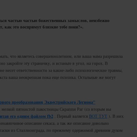
ься частью частью божественных замыслов, неизбежно
т, как это воспримут близкие тебе пони?».
ать, что являетесь совершеннолетним, или ваша мама разрешила
но закройте эту страничку, и встаньте в угол, на горох. В
е несет ответственности за какие-либо психологические травмы,
екста ваша неокрепшая пока еще психика. Остальные же могут
рвого преобразования Эквестрийского Легиона"
х мелкой пятнистой пакостницы Скраппи Раг (со вторым вы
итав его одним файлом fb2
. Первый валяется
ВОТ ТУТ
). В них
ненавязчивое описание секаса, а так же описание довольно
егаски из Сталлионграда, по прежнему одержимой древним духом