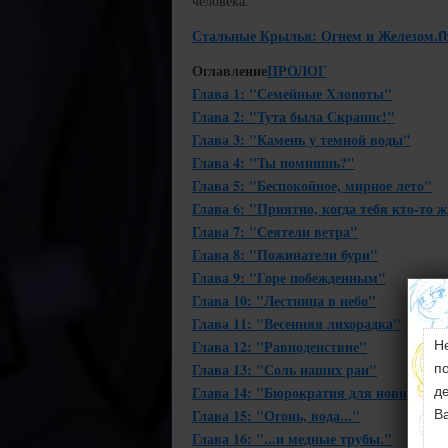
человека.
Стальные Крылья: Огнем и Железом.f
Оглавление
ПРОЛОГ
Глава 1: "Семейные Хлопоты"
Глава 2: "Тута была Скраппс!"
Глава 3: "Камень у темной воды"
Глава 4: "Ты помнишь?"
Глава 5: "Беспокойное, мирное лето"
Глава 6: "Приятно, когда тебя кто-то 
Глава 7: "Сеятели ветра"
Глава 8: "Пожинатели бури"
Глава 9: "Горе побежденным"
Глава 10: "Лестница в небо"
Глава 11: "Весенняя лихорадка"
Глава 12: "Равноденствие"
Н
Глава 13: "Соль наших ран"
п
Глава 14: "Бюрократия для новичков"
д
Глава 15: "Огонь, вода..."
В
Глава 16: "...и медные трубы."