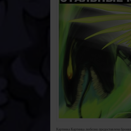
Картинка Картинка любезно предоставлена броняш