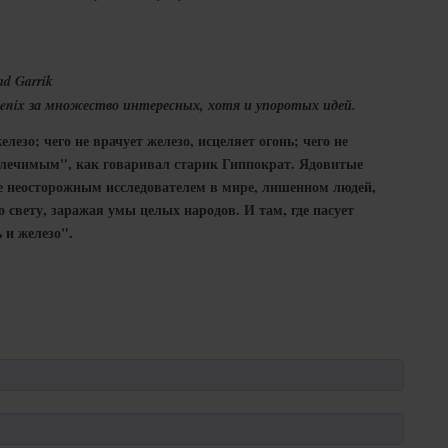
ad Garrik
oenix за множество интересных, хотя и упоротых идей.
елезо; чего не врачует железо, исцеляет огонь; чего не
еизлечимым", как говаривал старик Гиппократ. Ядовитые
е неосторожным исследователем в мире, лишенном людей,
 свету, заражая умы целых народов. И там, где пасует
 и железо".