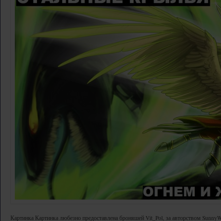
Картинка Картинка любезно предоставлена броняшей Vit_Pol, за авторством Sunny