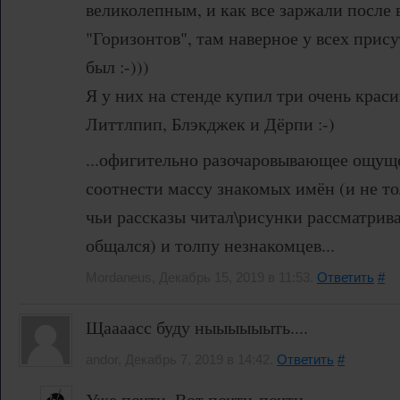
великолепным, и как все заржали после
"Горизонтов", там наверное у всех прис
был :-)))
Я у них на стенде купил три очень краси
Литтлпип, Блэкджек и Дёрпи :-)
...офигительно разочаровывающее ощущ
соотнести массу знакомых имён (и не то
чьи рассказы читал\рисунки рассматривал
общался) и толпу незнакомцев...
Mordaneus, Декабрь 15, 2019 в 11:53.
Ответить
#
Щаааасс буду ныыыыыыть....
andor, Декабрь 7, 2019 в 14:42.
Ответить
#
Уже почти. Вот почти-почти.