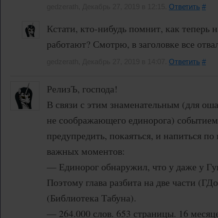
gedzerath, Декабрь 27, 2019 в 12:15.
Ответить
#
Кстати, кто-нибудь помнит, как теперь 
работают? Смотрю, в заголовке все отва
gedzerath, Декабрь 27, 2019 в 14:07.
Ответить
#
РелизЪ, господа!
В связи с этим знаменательным (для ош
не соображающего единорога) событием,
предупредить, покаяться, и напиться по
важных моментов:
— Единорог обнаружил, что у даже у Гуг
Поэтому глава разбита на две части (ГД
(Библиотека Табуна).
— 264.000 слов. 653 страницы. 16 месяц