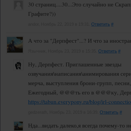
30 страниц....30...Это случайно не Скра
Графите?))
andor, Ноябрь 22, 2019 в 19:31.
Ответить
#
А что за "Дерпфест"...? И что за иностра
Язычник, Ноябрь 23, 2019 в 15:35.
Ответить
#
Ну, Дерпфест. Приглашенные звезды
озвучания\написания\анимирования сери
мерча, выступления брони-групп, песни
Ежегодный, @@@ть его в @@@ку, Дерп
https://tabun.everypony.ru/blog/irl-connect
gedzerath, Ноябрь 23, 2019 в 16:39.
Ответить
#
Нда...видать далеко,я всегда почему-то н