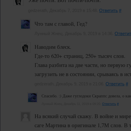
gedzerath, Декабрь 7, 2019 в 15:48.
Ответить
#
Что там с главой, Гед?
Лунный Жнец, Декабрь 9, 2019 в 14:36.
Ответи
Наводим блеск.
Где-то 620+ страниц, 250+ тысяч слов.
Глава разбита на две части, но первую г
загрузить не в состоянии, срываясь в ист
gedzerath, Декабрь 9, 2019 в 21:06.
Ответить
#
Спасибо. :) Даже гуглодоки Скраппс довела, о как.
Лунный Жнец, Декабрь 11, 2019 в 09:20.
Ответить
#
На всякий случай скажу. В войне и мире
саге Мартина в оригинале 1,7М слов. В 