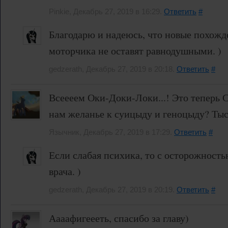
Pinkie, Декабрь 27, 2019 в 16:29.
Ответить
#
Благодарю и надеюсь, что новые похожд
моторчика не оставят равнодушными. )
gedzerath, Декабрь 27, 2019 в 20:18.
Ответить
#
Всеееем Оки-Доки-Локи...! Это теперь С
нам желанье к суицыду и геноцыду? Тыссс
Язычник, Декабрь 27, 2019 в 17:29.
Ответить
#
Если слабая психика, то с осторожность
врача. )
gedzerath, Декабрь 27, 2019 в 20:19.
Ответить
#
Аааафигеееть, спасибо за главу)