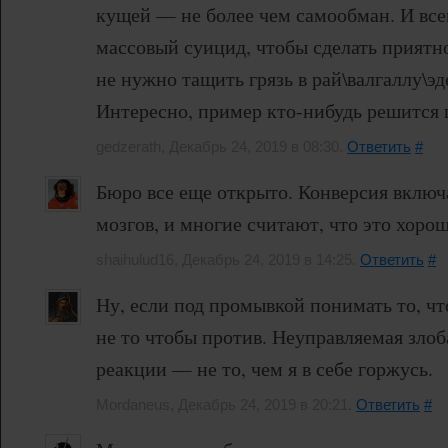
кущей — не более чем самообман. И все
массовый суицид, чтобы сделать приятно
не нужно тащить грязь в рай\валгаллу\эд
Интересно, пример кто-нибудь решится 
gedzerath, Декабрь 24, 2019 в 08:30.
Ответить
#
Бюро все еще открыто. Конверсия включ
мозгов, и многие считают, что это хорош
shaihulud16, Декабрь 24, 2019 в 14:25.
Ответить
#
Ну, если под промывкой понимать то, чт
не то чтобы против. Неуправляемая злоб
реакции — не то, чем я в себе горжусь.
Mordaneus, Декабрь 24, 2019 в 20:21.
Ответить
#