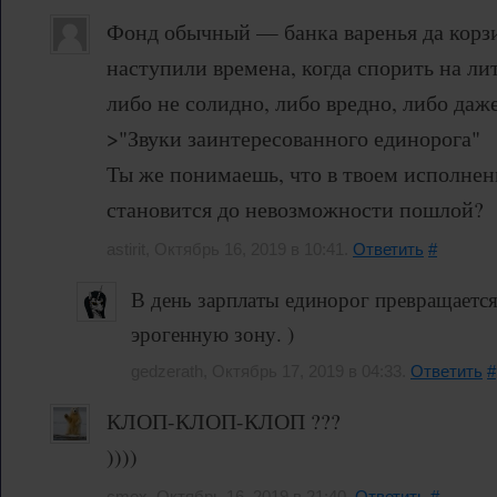
Фонд обычный — банка варенья да корзи
наступили времена, когда спорить на ли
либо не солидно, либо вредно, либо даж
>"Звуки заинтересованного единорога"
Ты же понимаешь, что в твоем исполнен
становится до невозможности пошлой?
astirit, Октябрь 16, 2019 в 10:41.
Ответить
#
В день зарплаты единорог превращаетс
эрогенную зону. )
gedzerath, Октябрь 17, 2019 в 04:33.
Ответить
#
КЛОП-КЛОП-КЛОП ???
))))
cmex, Октябрь 16, 2019 в 21:40.
Ответить
#