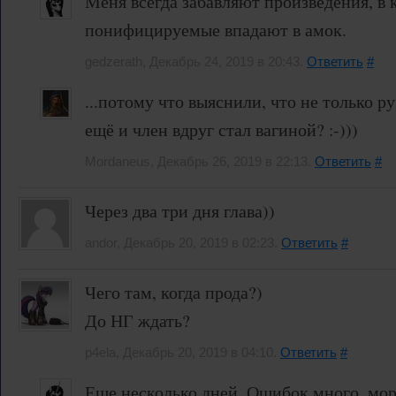
Меня всегда забавляют произведения, в 
понифицируемые впадают в амок.
gedzerath, Декабрь 24, 2019 в 20:43.
Ответить
#
...потому что выяснили, что не только р
ещё и член вдруг стал вагиной? :-)))
Mordaneus, Декабрь 26, 2019 в 22:13.
Ответить
#
Через два три дня глава))
andor, Декабрь 20, 2019 в 02:23.
Ответить
#
Чего там, когда прода?)
До НГ ждать?
p4ela, Декабрь 20, 2019 в 04:10.
Ответить
#
Еще несколько дней. Ошибок много, мо