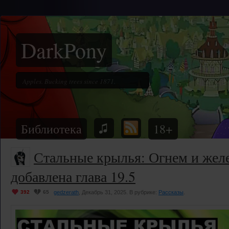
DarkPony
Библиотека
18+
Стальные крылья: Огнем и жел
добавлена глава 19.5
392
65
gedzerath
, Декабрь 31, 2025. В рубрике:
Рассказы
.