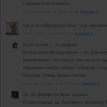
Странно и не поня\тно...
Язычник, Ноябрь 24, 2019 в 06:58.
Ответить
#
так и не собрался.кто был ? как ощущени
cmex, Ноябрь 24, 2019 в 14:30.
Ответить
#
Если гостем — то здорово.
Если в качестве персонала — то адЪ нат
почувствовал, что просто уже не могу ид
ожидании какого-нибудь 3.14здеца. Старо
Поэтому теперь только гостем.
gedzerath, Декабрь 8, 2019 в 18:26.
Ответить
#
Да, на Дерпфесте было здорово.
И иностранцы, да. Разговор с Absolutely 