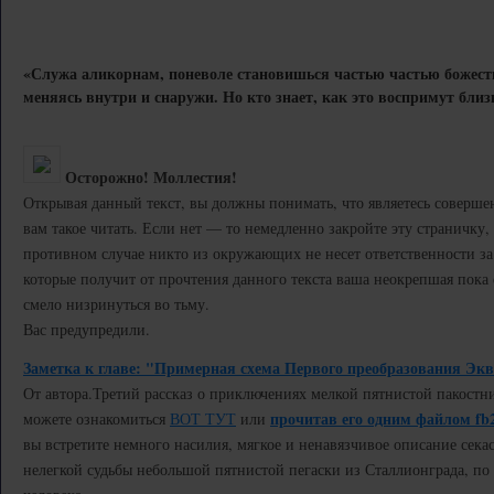
«Служа аликорнам, поневоле становишься частью частью божест
меняясь внутри и снаружи. Но кто знает, как это воспримут близ
Осторожно! Моллестия!
Открывая данный текст, вы должны понимать, что являетесь соверш
вам такое читать. Если нет — то немедленно закройте эту страничку, и
противном случае никто из окружающих не несет ответственности за
которые получит от прочтения данного текста ваша неокрепшая пока
смело низринуться во тьму.
Вас предупредили.
Заметка к главе: "Примерная схема Первого преобразования Экв
От автора.
Третий рассказ о приключениях мелкой пятнистой пакостн
прочитав его одним файлом fb
можете ознакомиться
ВОТ ТУТ
или
вы встретите немного насилия, мягкое и ненавязчивое описание секас
нелегкой судьбы небольшой пятнистой пегаски из Сталлионграда, п