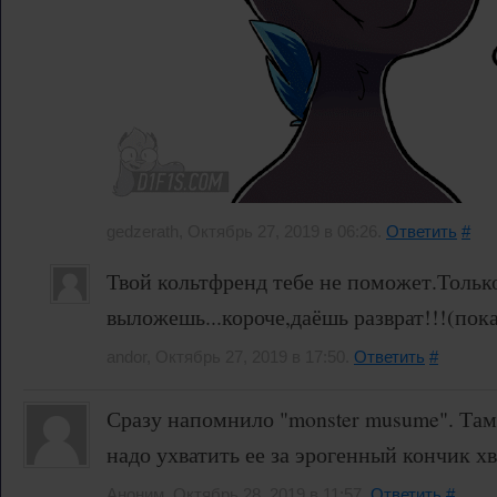
gedzerath, Октябрь 27, 2019 в 06:26.
Ответить
#
Твой кольтфренд тебе не поможет.Тольк
выложешь...короче,даёшь разврат!!!(пока
andor, Октябрь 27, 2019 в 17:50.
Ответить
#
Сразу напомнило "monster musume". Там
надо ухватить ее за эрогенный кончик хв
Аноним, Октябрь 28, 2019 в 11:57.
Ответить
#