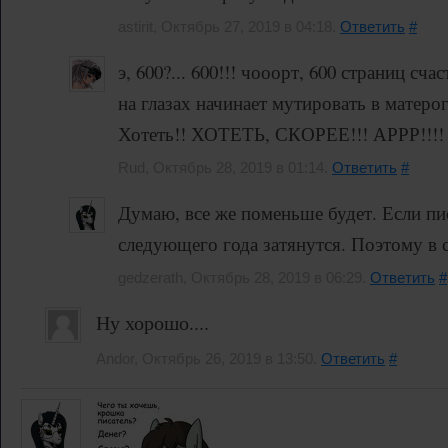
astirit, Октябрь 27, 2019 в 04:18.
Ответить
#
э, 600?... 600!!! чооорт, 600 страниц сча
на глазах начинает мутировать в матеро
Хотеть!! ХОТЕТЬ, СКОРЕЕ!!! АРРР!
Rud, Октябрь 28, 2019 в 01:14.
Ответить
#
Думаю, все же поменьше будет. Если пис
следующего года затянутся. Поэтому в 
gedzerath, Октябрь 28, 2019 в 06:29.
Ответить
#
Ну хорошо....
Andor, Октябрь 26, 2019 в 13:50.
Ответить
#