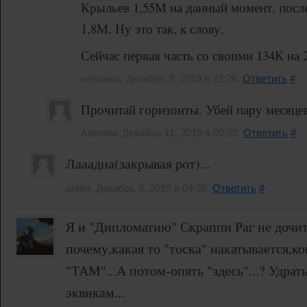
Крыльев 1,55М на данный момент, после
1,8М. Ну это так, к слову.
Сейчас первая часть со своими 134К на 
неважно, Декабрь 9, 2019 в 22:26.
Ответить
#
Прочитай горизонты. Убей пару месяце
Аноним, Декабрь 11, 2019 в 09:52.
Ответить
#
Лааадна(закрывая рот)...
andor, Декабрь 9, 2019 в 04:36.
Ответить
#
Я и "Дипломатию" Скраппи Раг не дочит
почему,какая то "тоска" накатывается,
"ТАМ"...А потом-опять "здесь"...? Удрать
эквикам...