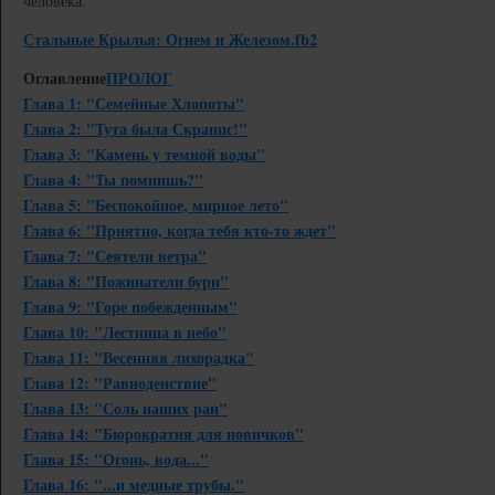
человека.
Стальные Крылья: Огнем и Железом.fb2
Оглавление
ПРОЛОГ
Глава 1: "Семейные Хлопоты"
Глава 2: "Тута была Скраппс!"
Глава 3: "Камень у темной воды"
Глава 4: "Ты помнишь?"
Глава 5: "Беспокойное, мирное лето"
Глава 6: "Приятно, когда тебя кто-то ждет"
Глава 7: "Сеятели ветра"
Глава 8: "Пожинатели бури"
Глава 9: "Горе побежденным"
Глава 10: "Лестница в небо"
Глава 11: "Весенняя лихорадка"
Глава 12: "Равноденствие"
Глава 13: "Соль наших ран"
Глава 14: "Бюрократия для новичков"
Глава 15: "Огонь, вода..."
Глава 16: "...и медные трубы."