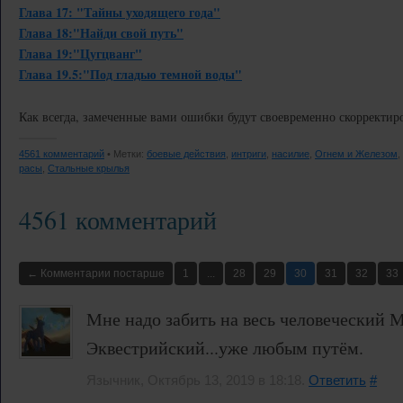
Глава 17: "Тайны уходящего года"
Глава 18:"Найди свой путь"
Глава 19:"Цугцванг"
Глава 19.5:"Под гладью темной воды"
Как всегда, замеченные вами ошибки будут своевременно скорректир
4561 комментарий
• Метки:
боевые действия
,
интриги
,
насилие
,
Огнем и Железом
,
расы
,
Стальные крылья
4561 комментарий
← Комментарии постарше
1
...
28
29
30
31
32
33
Мне надо забить на весь человеческий М
Эквестрийский...уже любым путём.
Язычник, Октябрь 13, 2019 в 18:18.
Ответить
#