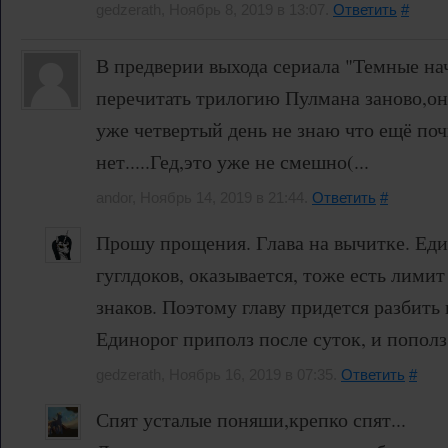
gedzerath, Ноябрь 8, 2019 в 13:07.
Ответить
#
В предверии выхода сериала "Темные на
перечитать трилогию Пулмана заново,она
уже четвертый день не знаю что ещё поч
нет.....Гед,это уже не смешно(...
andor, Ноябрь 14, 2019 в 21:44.
Ответить
#
Прошу прощения. Глава на вычитке. Еди
гуглдоков, оказывается, тоже есть лимит
знаков. Поэтому главу придется разбить 
Единорог приполз после суток, и пополз
gedzerath, Ноябрь 16, 2019 в 07:35.
Ответить
#
Спят усталые поняши,крепко спят...