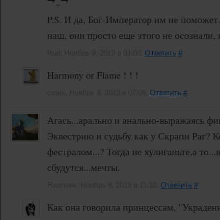
P.S. И да, Бог-Император им не поможет.
наш, они просто еще этого не осознали,
Rud, Ноябрь 8, 2019 в 01:00.
Ответить
#
Harmony or Flame ! ! !
cmex, Ноябрь 8, 2019 в 07:06.
Ответить
#
Агась...арально и анально-выражаясь фи
Эквестрию и судьбу как у Скрапи Раг? К
фестралом...? Тогда не хулиганьте,а то..
сбудутся...мечты.
Язычник, Ноябрь 8, 2019 в 11:18.
Ответить
#
Как она говорила принцессам, "Украден