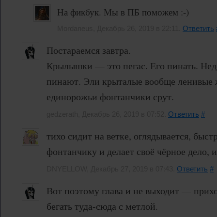
На фикбук. Мы в ПБ поможем :-)
Mordaneus, Декабрь 26, 2019 в 22:11.
Ответить
Постараемся завтра.
Крылышки — это пегас. Его пинать. Нед
пинают. Эли крыталые вообще ленивые 
единорожьи фонтанчики срут.
gedzerath, Декабрь 26, 2019 в 07:52.
Ответить
#
тихо сидит на ветке, оглядывается, быст
фонтанчику и делает своё чёрное дело, и 
DNYELLOW, Декабрь 27, 2019 в 07:43.
Ответить
#
Вот поэтому глава и не выходит — прихо
бегать туда-сюда с метлой.