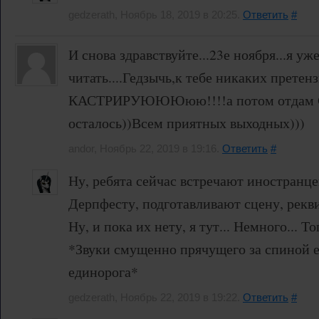
gedzerath, Ноябрь 18, 2019 в 20:25.
Ответить
#
И снова здравствуйте...23е ноября...я уж
читать....Гедзычь,к тебе никаких претен
КАСТРИРУЮЮЮюю!!!!а потом отдам С
осталось))Всем приятных выходных)))
andor, Ноябрь 22, 2019 в 19:16.
Ответить
#
Ну, ребята сейчас встречают иностранце
Дерпфесту, подготавливают сцену, рекви
Ну, и пока их нету, я тут... Немного... То
*Звуки смущенно прячущего за спиной 
единорога*
gedzerath, Ноябрь 22, 2019 в 19:22.
Ответить
#