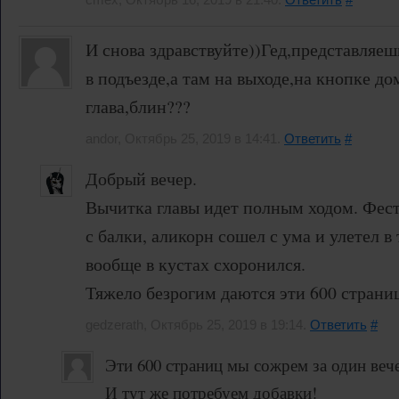
И снова здравствуйте))Гед,представляеш
в подъезде,а там на выходе,на кнопке до
глава,блин???
andor, Октябрь 25, 2019 в 14:41.
Ответить
#
Добрый вечер.
Вычитка главы идет полным ходом. Фес
с балки, аликорн сошел с ума и улетел в
вообще в кустах схоронился.
Тяжело безрогим даются эти 600 страниц
gedzerath, Октябрь 25, 2019 в 19:14.
Ответить
#
Эти 600 страниц мы сожрем за один веч
И тут же потребуем добавки!