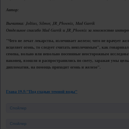
Автор:
Вычитка: Joltius, Silmor, JR_Phoenix, Mad Garrik
Отдельное спасибо Mad Garrik и JR_Phoenix за множество интере
"Чего не лечат лекарства, излечивает железо; чего не врачует желе
исцеляет огонь, то следует считать неизлечимым", как говарива
семена, вольно или невольно посеянные неосторожным исследова
наконец, взошли и распространились по свету, заражая умы целых
дипломатия, на помощь приходят огонь и железо".
Глава 19.5:"Под гладью темной воды"
Спойлер
Спойлер