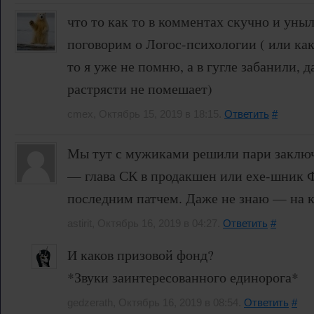
что то как то в комментах скучно и уныл
поговорим о Логос-психологии ( или как 
то я уже не помню, а в гугле забанили, 
растрясти не помешает)
cmex, Октябрь 15, 2019 в 18:15.
Ответить
#
Мы тут с мужиками решили пари заключ
— глава СК в продакшен или ехе-шник 
последним патчем. Даже не знаю — на к
astirit, Октябрь 16, 2019 в 04:27.
Ответить
#
И каков призовой фонд?
*Звуки заинтересованного единорога*
gedzerath, Октябрь 16, 2019 в 08:54.
Ответить
#