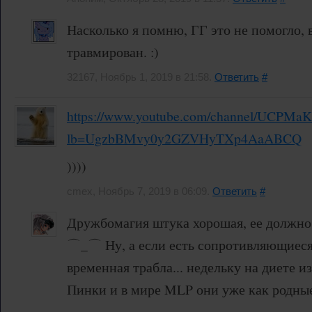
Насколько я помню, ГГ это не помогло, 
травмирован. :)
32167, Ноябрь 1, 2019 в 21:58.
Ответить
#
https://www.youtube.com/channel/UCPM
lb=UgzbBMvy0y2GZVHyTXp4AaABCQ
))))
cmex, Ноябрь 7, 2019 в 06:09.
Ответить
#
Дружбомагия штука хорошая, ее должно 
⌒_⌒ Ну, а если есть сопротивляющиеся,
временная трабла... недельку на диете и
Пинки и в мире MLP они уже как родные
⇁‿⇁