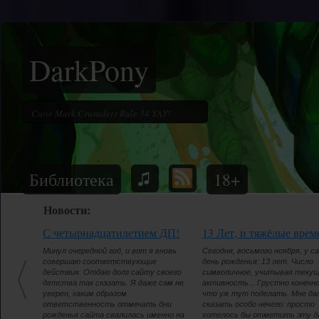
DarkPony
Библиотека
18+
Новости:
С четырнадцатилетием ДП!
13 Лет, и тяжёлые врем
Минул очередной год, и вот я вновь
Сегодня, восьмого ноября, у с
совершаю соответствующие
день рожденья: 13 лет. Число
действия. Отдаю долг сайту своего
символичное, учитывая теку
детства так сказать. Я даже сам не
активность... Грустно конечно
уверен, каким образом
что уж тут поделать. Мне да
ответственность отмечать дни
сказать особо нечего: просто
рожденья сайта свалилась именно на
хотелось бы отметить эту д