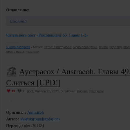
Оглавление:
Спойлер
Читать весь пост «Рекомбинант 63. Главы 1-2»
6 комментариев
• Метки:
автор: Chatoyance
,
Бюро Конверсии
,
лесби
,
перевод
,
при
смена расы
,
человеки
Аустраеох / Austraeoh. Главы 4
Слиться [UPD!]
19
2
doof
, Январь 25, 2021. В рубрике:
Разное
,
Рассказы
.
Оригинал:
Austraeoh
Автор:
shortskirtsandexplosions
Перевод:
alexs201181