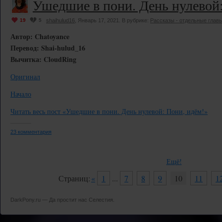
Ушедшие в пони. День нулевой:
19
5
shaihulud16
, Январь 17, 2021. В рубрике:
Рассказы - отдельные глав
Автор: Chatoyance
Перевод: Shai-hulud_16
Вычитка: CloudRing
Оригинал
Начало
Читать весь пост «Ушедшие в пони. День нулевой: Пони, идём!»
23 комментария
Ещё!
Страниц:
«
1
...
7
8
9
10
11
1
DarkPony.ru — Да простит нас Селестия.