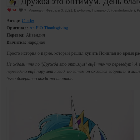
Дружба это оптимум. День благ
24
3
Айвендил
, Февраль 3, 2021. В рубрике:
Правило 63 (genderbender)
,
Р
Автор:
Cander
Оригинал:
An FiO Thanksgiving
Перевод:
Айвендил
Вычитка:
народная
Просто история о парне, который решил купить Понипад во время ра
Не ждали что по "Дружба это оптимум" ещё что-то переведут? А зр
переведено ещё пару лет назад, но затем он оказался заброшен и лишь
было довершено когда-то начатое.