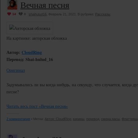
Вечная песня
14
0
shaihulud16
, Февраль 21, 2021. В рубрике:
Рассказы
.
На картинке: авторская обложка
Автор:
CloudRing
Перевод: Shai-hulud_16
Оригинал
Задумывались ли вы когда нибудь, на секунду, что случается, когда д
песне?
Читать весь пост «Вечная песня»
2 комментария
• Метки:
Автор: CloudRing
,
кирины
,
перевод
,
смена расы
,
Флаттерш