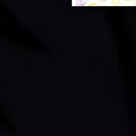
намёков на секс и насилие;
* всё вышеперечисленное.
Если же ваша душевная кон
добро пожаловать!
P.S. Если вы видите это п
страницам - включите cooki