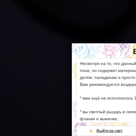
Несмотря на то, что данны
пони, он содержит матери
детям, паладинам и просто
Вам рекомендуется воздерж
* вам ещё не исполнилось 1
* вы светлый рыцарь в сия
фланки и вымечки;
Выйти на свет
* ваши моральные устои сл