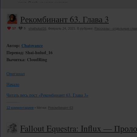
меня. Я ведь не имею никакого
отношения ни (…)
Читать весь пост «С
Рекомбинант 63. Глава 3
четырнадцатилетием
ДП!»
17
5
shaihulud16
, Февраль 24, 2021. В рубрике:
Рассказы - отдельные гла
Автор:
Chatoyance
Перевод: Shai-hulud_16
Вычитка: CloudRing
Оригинал
Начало
Читать весь пост «Рекомбинант 63. Глава 3»
12 комментариев
• Метки:
Рекомбинант 63
Fallout Equestra: Influx — Проло