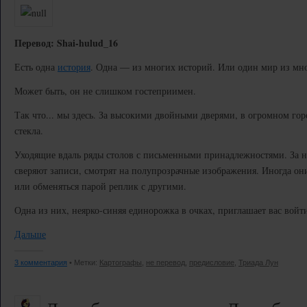
Перевод: Shai-hulud_16
Есть одна
история
. Одна — из многих историй. Или один мир из мн
Может быть, он не слишком гостеприимен.
Так что... мы здесь. За высокими двойными дверями, в огромном гор
стекла.
Уходящие вдаль ряды столов с письменными принадлежностями. За 
сверяют записи, смотрят на полупрозрачные изображения. Иногда они
или обменяться парой реплик с другими.
Одна из них, неярко-синяя единорожка в очках, приглашает вас войти
Дальше
3 комментария
• Метки:
Картографы
,
не перевод
,
предисловие
,
Триада Лун