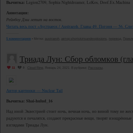
Вычитка:
Legion2709, Sophia Nightdreamer, LeKos, Doof.Ex.Machina
Аннотация:
Рейнбоу Дэш летит на восток.
Читать весь пост «Аустраеох / Austraeoh. Главы 49. Погоня — 56. Сли
5 комментариев
• Метки:
austraeoh
,
автор:shortskirtsandexplosions
,
перевод
,
Прикл
Триада Лун: Сбор обломков (гла
11
0
Cloud Ring
, Январь 24, 2021. В рубрике:
Рассказы
.
Автор картинки — Nuclear Tail
Вычитка: Shai-hulud_16
Над иной Эквестрией стоит ночь, вечная ночь, но виной тому не же
радуются и печалятся, создают прекрасные вещи, творят изощрённы
взглядами Триады Лун.