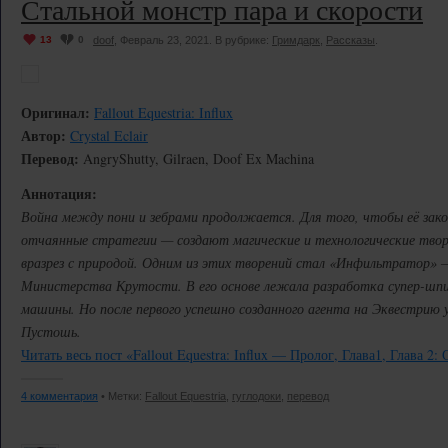
Стальной монстр пара и скорости
13
0
doof
, Февраль 23, 2021. В рубрике:
Гримдарк
,
Рассказы
.
Оригинал:
Fallout Equestria: Influx
Автор:
Crystal Eclair
Перевод:
AngryShutty, Gilraen, Doof Ex Machina
Аннотация:
Война между пони и зебрами продолжается. Для того, чтобы её за
отчаянные стратегии — создают магические и технологические тво
вразрез с природой. Одним из этих творений стал «Инфильтратор» 
Министерства Крутости. В его основе лежала разработка супер-шпио
машины. Но после первого успешно созданного агента на Эквестрию у
Пустошь.
Читать весь пост «Fallout Equestra: Influx — Пролог, Глава1, Глава 2
4 комментария
• Метки:
Fallout Equestria
,
гуглодоки
,
перевод