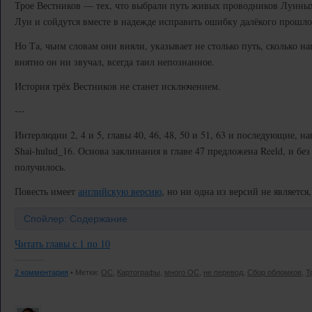
Трое Вестников — тех, что выбрали путь живых проводников Лунны
Лун и сойдутся вместе в надежде исправить ошибку далёкого прошло
Но Та, чьим словам они вняли, указывает не столько путь, сколько на
внятно он ни звучал, всегда таил непознанное.
История трёх Вестников не станет исключением.
---
Интерлюдии 2, 4 и 5, главы 40, 46, 48, 50 и 51, 63 и последующие, 
Shai-hulud_16. Основа заклинания в главе 47 предложена Reeld, и бе
получилось.
Повесть имеет
английскую версию
, но ни одна из версий не является
Спойлер: Содержание
Читать главы с 1 по 10
2 комментария
• Метки:
OC
,
Картографы
,
много OC
,
не перевод
,
Сбор обломков
,
Т