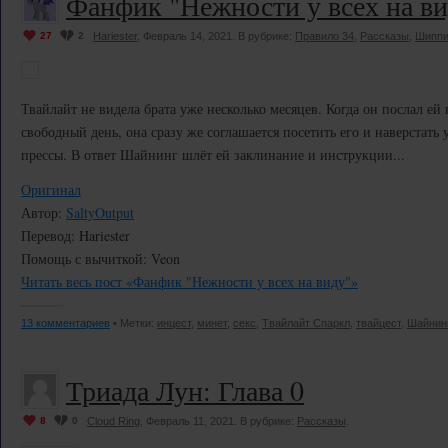
Фанфик "Нежности у всех на ви
27
2
Hariester
, Февраль 14, 2021. В рубрике:
Правило 34
,
Рассказы
,
Шиппи
Твайлайт не видела брата уже несколько месяцев. Когда он послал ей 
свободный день, она сразу же соглашается посетить его и наверстать
прессы. В ответ Шайнинг шлёт ей заклинание и инструкции...
Оригинал
Автор:
SaltyOutput
Перевод: Hariester
Помощь с вычиткой: Veon
Читать весь пост «Фанфик "Нежности у всех на виду"»
13 комментариев
• Метки:
инцест
,
минет
,
секс
,
Твайлайт Спаркл
,
твайцест
,
Шайнин
Триада Лун: Глава 0
8
0
Cloud Ring
, Февраль 11, 2021. В рубрике:
Рассказы
.